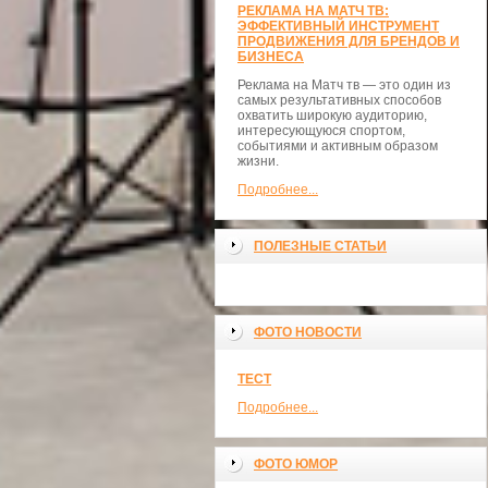
РЕКЛАМА НА МАТЧ ТВ:
ЭФФЕКТИВНЫЙ ИНСТРУМЕНТ
ПРОДВИЖЕНИЯ ДЛЯ БРЕНДОВ И
БИЗНЕСА
Реклама на Матч тв — это один из
самых результативных способов
охватить широкую аудиторию,
интересующуюся спортом,
событиями и активным образом
жизни.
Подробнее...
ПОЛЕЗНЫЕ СТАТЬИ
ФОТО НОВОСТИ
ТЕСТ
Подробнее...
ФОТО ЮМОР